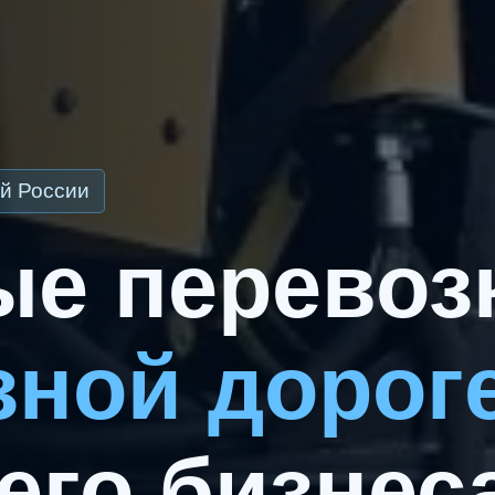
й России
е перевоз
зной дорог
его бизнеса