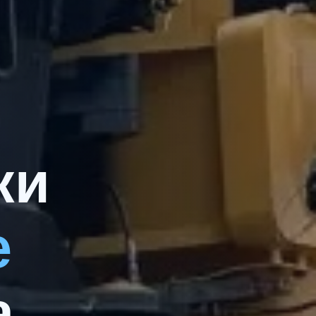
ки
е
.