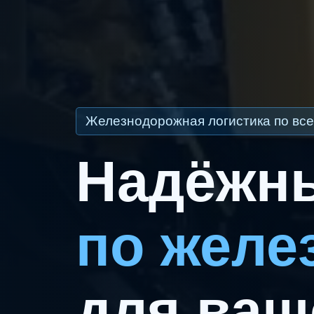
Железнодорожная логистика по все
Надёжны
по желе
для ваш